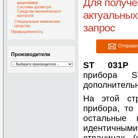
Для получ
видеокамер
Системы досмотра
актуальных
Средства экологического
контроля
Специальные химические
запрос
средства
Промышленность
Отправи
Производители
ST 031P
я
прибора
S
дополнитель
На этой ст
прибора, то
остальные 
идентичным
страницах 