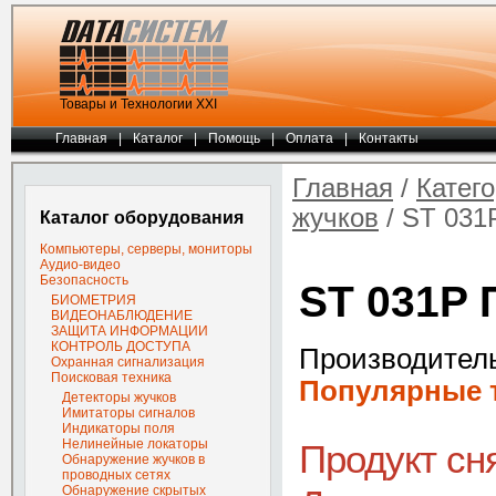
Товары и Технологии ХХI
Главная
|
Каталог
|
Помощь
|
Оплата
|
Контакты
Главная
/
Катег
жучков
/ ST 031
Каталог оборудования
Компьютеры, серверы, мониторы
Аудио-видео
Безопасность
ST 031P 
БИОМЕТРИЯ
ВИДЕОНАБЛЮДЕНИЕ
ЗАЩИТА ИНФОРМАЦИИ
КОНТРОЛЬ ДОСТУПА
Производител
Охранная сигнализация
Поисковая техника
Популярные т
Детекторы жучков
Имитаторы сигналов
Индикаторы поля
Нелинейные локаторы
Продукт сн
Обнаружение жучков в
проводных сетях
Обнаружение скрытых