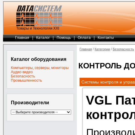
Товары и Технологии ХХI
Главная
|
Каталог
|
Помощь
|
Оплата
|
Контакты
Главная
/
Категории
/
Безопасность
Каталог оборудования
КОНТРОЛЬ Д
Компьютеры, серверы, мониторы
Аудио-видео
Безопасность
Промышленность
Системы контроля и управ
VGL Пат
Производители
контро
Производ