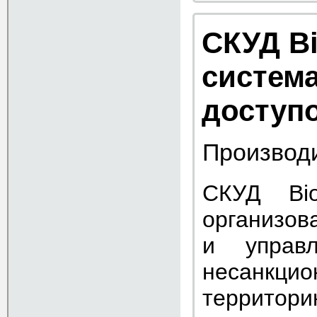
СКУД B
система
доступ
Производ
СКУД Bio
организов
и управл
несанкци
территор