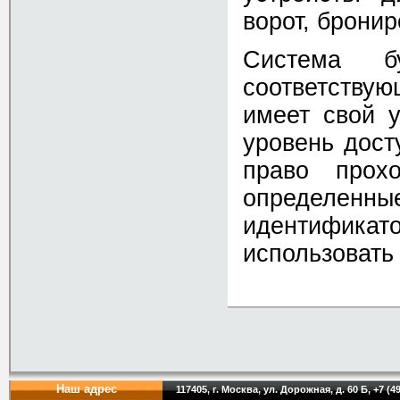
ворот, брони
Система б
соответствую
имеет свой 
уровень дост
право прох
определенн
идентификат
использовать
Наш адрес
117405, г. Москва, ул. Дорожная, д. 60 Б, +7 (4