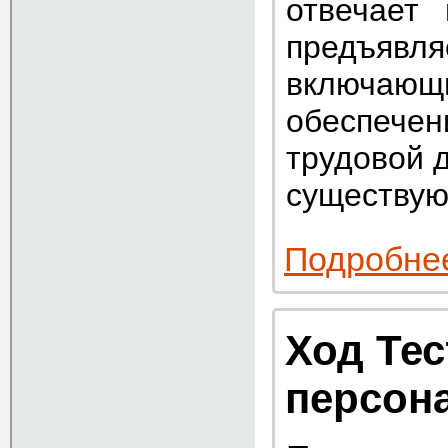
отвечает
предъяв
включающи
обеспечен
трудовой 
существу
Подробне
Ход Тес
персон