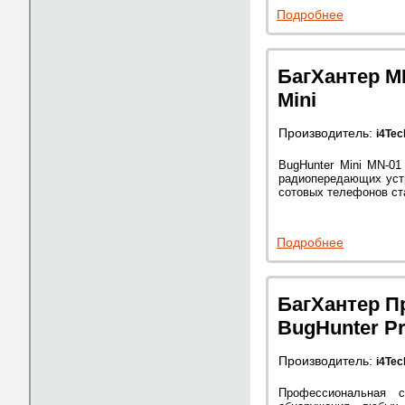
Подробнее
БагХантер М
Mini
Производитель:
i4Tec
BugHunter Mini MN-01
радиопередающих устр
сотовых телефонов ст
Подробнее
БагХантер П
BugHunter Pr
Производитель:
i4Tec
Профессиональная с