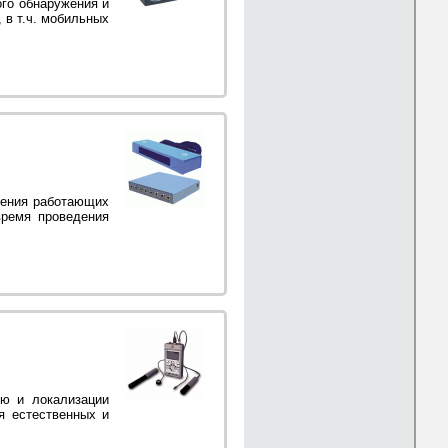
ого обнаружения и
 в т.ч. мобильных
жения работающих
время проведения
ию и локализации
я естественных и