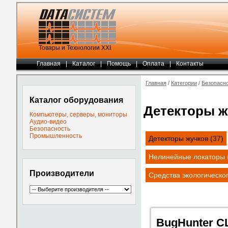
Товары и Технологии ХХI
Главная
|
Каталог
|
Помощь
|
Оплата
|
Контакты
Главная
/
Категории
/
Безопасн
Каталог оборудования
Детекторы ж
Компьютеры, серверы, мониторы
Аудио-видео
Безопасность
Промышленность
Детекторы жучков (37)
Нелинейные локаторы 
Производители
Средства экологическог
BugHunter CL