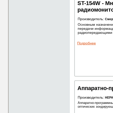
ST-154W - М
радиомонит
Производитель:
Смер
Основным назначени
передачи информаци
радиопередающими у
Подробнее
Аппаратно-п
Производитель:
НЕРА
Аппаратно-программны
оптических зондирующ