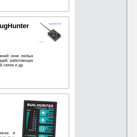
ugHunter
ижней зоне любых
аций, работающих
 связи и др.
оиска и