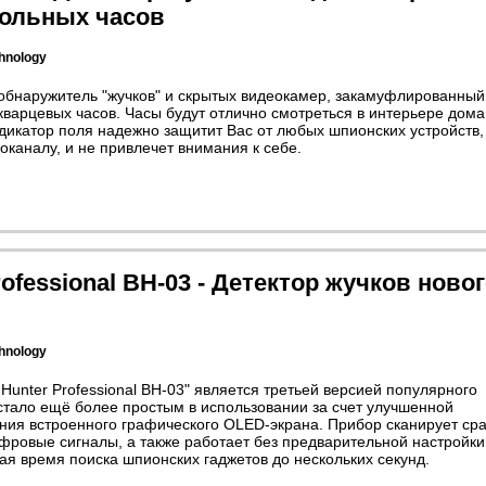
тольных часов
hnology
бнаружитель "жучков" и скрытых видеокамер, закамуфлированный
кварцевых часов. Часы будут отлично смотреться в интерьере дома
дикатор поля надежно защитит Вас от любых шпионских устройств,
каналу, и не привлечет внимания к себе.
ofessional BH-03 - Детектор жучков ново
hnology
Hunter Professional BH-03" является третьей версией популярного
 стало ещё более простым в использовании за счет улучшенной
ния встроенного графического OLED-экрана. Прибор сканирует сра
ифровые сигналы, а также работает без предварительной настройки
я время поиска шпионских гаджетов до нескольких секунд.