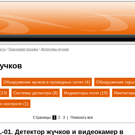
ость
/
Поисковая техника
/
Детекторы жучков
учков
Обнаружение жучков в проводных сетях (4)
Обнаружение скрыт
(13)
Системы досмотра (8)
Индикаторы поля (19)
Имитаторы
о контроля (1)
Страницы:
1
2
3
|
Показать все
-01. Детектор жучков и видеокамер в