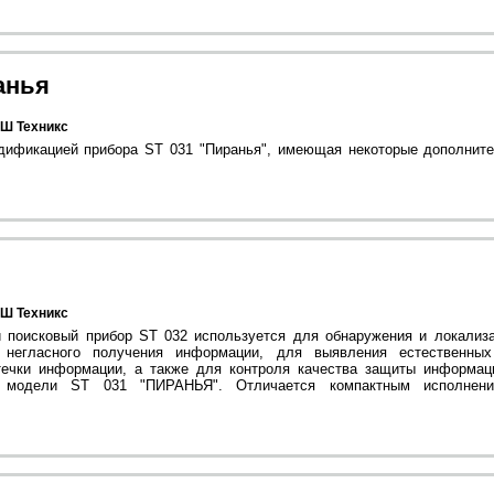
анья
Ш Техникс
дификацией прибора ST 031 "Пиранья", имеющая некоторые дополнит
Ш Техникс
 поисковый прибор ST 032 используется для обнаружения и локализ
в негласного получения информации, для выявления естественных
течки информации, а также для контроля качества защиты информац
 модели ST 031 "ПИРАНЬЯ". Отличается компактным исполнени