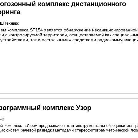
ногозонный комплекс дистанционного
оринга
Ш Техникс
ем комплекса ST154 является обнаружение несанкционированной
и с контролируемой территории, осуществляемой как специальны
стройствами, так и «легальными» средствами радиокоммуникации
рограммный комплекс Узор
-С
й комплекс «Узор» предназначен для инструментальной оценки зон р
их систем речевой разведки методами стереофотограмметрической лок