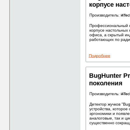
корпусе нас
Производитель:
i4Tec
Профессиональный о
корпусе настольных 
офиса, а скрытый ин
работающих по радио
Подробнее
BugHunter Pr
поколения
Производитель:
i4Tec
Детектор жучков "Bug
устройства, которое
эргономики и появле
аналоговые, так и ц
существенно сокраща