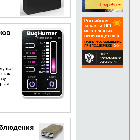
чков
жучков
к как
зу.
ры и
аблюдения