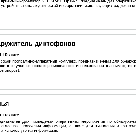
 приёмник-коррелятор SEL SP-81 "Оракул" предназначен для оперативн
е устройств съема акустической информации, использующих радиоканал,
аружитель диктофонов
Ш Техникс
 собой программно-аппаратный комплекс, предназначенный для обнару
ов в случае их несанкционированного использования (например, во 
еговоров).
нья
Ш Техникс
едназначен для проведения оперативных мероприятий по обнаружен
негласного получения информации, а также для выявления и контрол
ых каналов утечки информации.