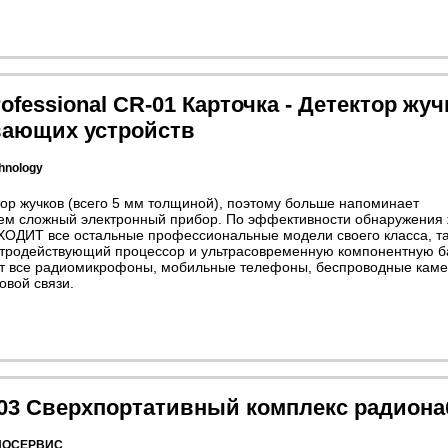
ofessional CR-01 Карточка - Детектор жу
вающих устройств
hnology
ор жучков (всего 5 мм толщиной), поэтому больше напоминает
чем сложный электронный прибор. По эффективности обнаружения 
ОДИТ все остальные профессиональные модели своего класса, та
тродействующий процессор и ультрасовременную компонентную ба
т все радиомикрофоны, мобильные телефоны, беспроводные каме
овой связи.
 303 Сверхпортативный комплекс радион
ИОСЕРВИС