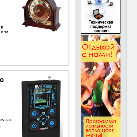
 в
 или
го
зу как
,