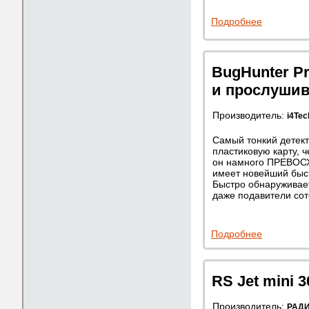
Подробнее
BugHunter Pr
и прослуши
Производитель:
i4Tec
Самый тонкий детект
пластиковую карту, 
он намного ПРЕВОСХ
имеет новейший быс
Быстро обнаруживае
даже подавители сот
Подробнее
RS Jet mini
Производитель:
РАД