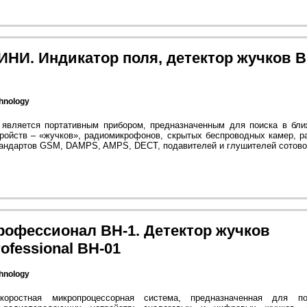
ИНИ. Индикатор поля, детектор жучков B
hnology
является портативным прибором, предназначенным для поиска в бл
ойств – «жучков», радиомикрофонов, скрытых беспроводных камер, р
андартов GSM, DAMPS, AMPS, DECT, подавителей и глушителей сотовой
рофессионал BH-1. Детектор жучков
ofessional BH-01
hnology
коростная микропроцессорная система, предназначенная для п