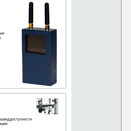
ми
.
азведдоступности
ации.