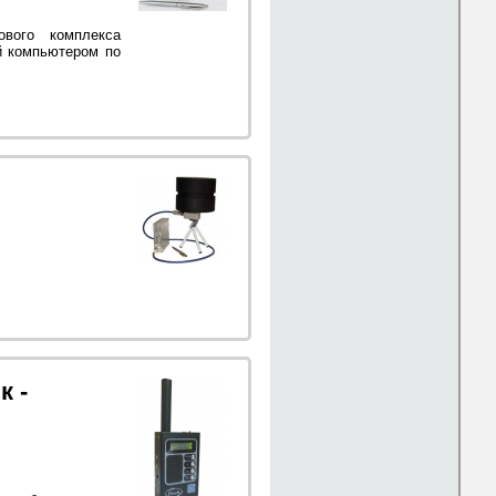
вого комплекса
й компьютером по
к -