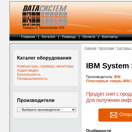
Товары и Технологии ХХI
Главная
|
Каталог
|
Помощь
|
Оплата
|
Контакты
Главная
/
Категории
/
Системы 
Каталог оборудования
IBM System 
Компьютеры, серверы, мониторы
Аудио-видео
Безопасность
Производитель:
IBM
Промышленность
Популярные товары IBM (
Продукт снят с прод
Для получения инфо
Производители
Отпра
Особенности