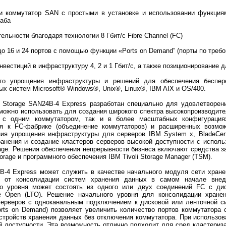
и коммутатор SAN с простыми в установке и использовании функция
таба
льности благодаря технологии 8 Гбит/с Fibre Channel (FC)
о 16 и 24 портов с помощью функции «Ports on Demand” (порты по треб
естиций в инфраструктуру 4, 2 и 1 Гбит/с, а также позиционирование 
го упрощения инфраструктуры и решений для обеспечения беспер
х систем Microsoft® Windows®, Unix®, Linux®, IBM AIX и OS/400.
Storage SAN24B-4 Express разработан специально для удовлетворен
можно использовать для создания широкого спектра высокопроизводите
х с одним коммутатором, так и в более масштабных конфигурация
я к FC-фабрике (объединение коммутаторов) и расширенных возмож
ния упрощения инфраструктуры для серверов IBM System x, BladeCe
анения и создание кластеров серверов высокой доступности с исполь
age. Решения обеспечения непрерывности бизнеса включают средства 
rage и программного обеспечения IBM Tivoli Storage Manager (TSM).
-4 Express может служить в качестве начального модуля сети хране
а от консолидации систем хранения данных в самом начале внед
го уровня может состоять из одного или двух соединений FC с д
pe Open (LTO). Решение начального уровня для консолидации хране
ерверов с одноканальным подключением к дисковой или ленточной си
orts on Demand) позволяет увеличить количество портов коммутатора
устройств хранения данных без отключения коммутатора. При использо
 доступности. Эта возможность отлично подходит для сред кластериза