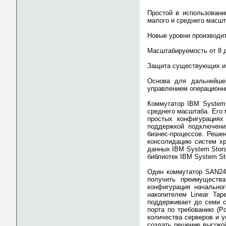
Простой в использовани
малого и среднего масш
Новые уровни производите
Масштабируемость от 8 д
Защита существующих инв
Основа для дальнейше
управлением операционны
Коммутатор IBM System 
среднего масштаба. Его 
простых конфигурация
поддержкой подключени
бизнес-процессов. Реше
консолидацию систем хр
данных IBM System Stor
библиотек IBM System Sto
Один коммутатор SAN24B
получить преимуществ
конфигурация начально
накопителем Linear Ta
поддерживает до семи с
порта по требованию (P
количества серверов и 
создать решение высокой