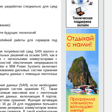
ми разработан специально для сред
ованию)
для будущих технологий
ебойной работы для серверов под
ия потребностей сред SAN малого и
льных решений на основе SAN, как в
х с несколькими коммутаторами с
ностей обеспечения непрерывности
nter и IBM Power Systems включают
зованием дисковых систем хранения
защиты данных с помощью ленточных
ния данных (SAN), если необходимо
рения систем хранения FC. Такая
исковым массивом или с ленточным
ния данных, включающее 8 портов,
стеме хранения. Фукнция активации
 с 16 до 24 для поддержки большего
вании резервных коммутаторов можно
ции серверов. В такой конфигурации