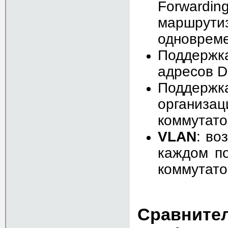
Forwardin
маршрут
одновреме
Поддерж
адресов 
Поддержк
организ
коммутато
VLAN
: во
каждом по
коммутато
Сравните