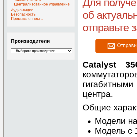
Для получ
Тонкие клиенты
Централизованное управление
Аудио-видео
об актуаль
Безопасность
Промышленность
отправьте 
Производители
Отправи
С
atalyst 35
коммутаторов
гигабитными
центра.
Общие харак
Модели на 
Модель c 