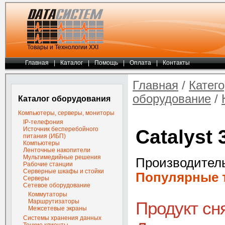
Товары и Технологии ХХI
Главная
|
Каталог
|
Помощь
|
Оплата
|
Контакты
Главная
/
Катег
оборудование
/
Каталог оборудования
Компьютеры, серверы, мониторы
IP-телефония
Источник бесперебойного
Catalyst
питания (ИБП)
Компьютеры
Ленточные накопители
Мультимедийные решения
Производител
Рабочие станции
Серверные шкафы и стойки
Популярные т
Серверы
Сетевое оборудование
Коммутаторы
Маршрутизаторы
Продукт сн
Межсетевые экраны
Системы хранения данных