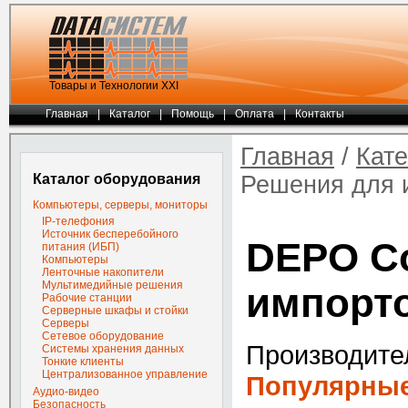
Товары и Технологии ХХI
Главная
|
Каталог
|
Помощь
|
Оплата
|
Контакты
Главная
/
Кате
Каталог оборудования
Решения для 
Компьютеры, серверы, мониторы
IP-телефония
Источник бесперебойного
DEPO Co
питания (ИБП)
Компьютеры
Ленточные накопители
Мультимедийные решения
импорт
Рабочие станции
Серверные шкафы и стойки
Серверы
Сетевое оборудование
Производите
Системы хранения данных
Тонкие клиенты
Централизованное управление
Популярные
Аудио-видео
Безопасность