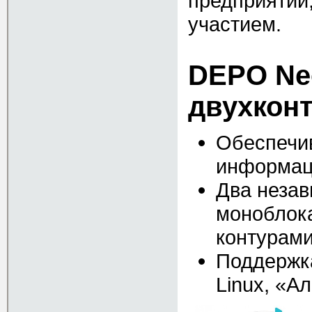
предприятий,
участием.
DEPO Ne
двухкон
Обеспечив
информац
Два неза
моноблок
контурам
Поддержк
Linux, «А