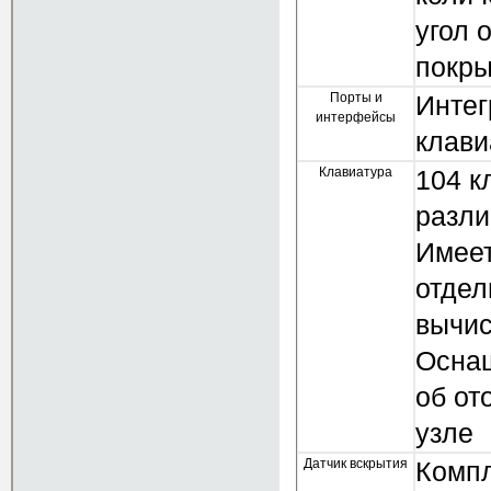
угол 
покры
Порты и
Интег
интерфейсы
клави
Клавиатура
104 к
разли
Имеет
отдел
вычис
Осна
об от
узле
Датчик вскрытия
Компл