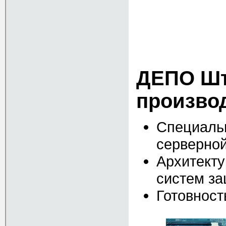
ДЕПО Шт
произво
Специальн
серверно
Архитекту
систем з
Готовност