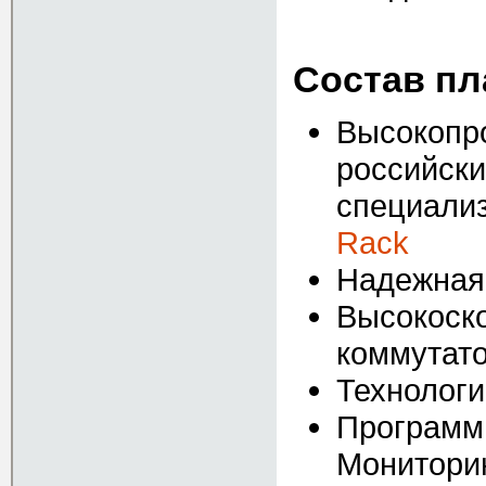
Состав п
Высокопр
российск
специали
Rack
Надежная
Высокоско
коммутат
Технолог
Программ
Монитори