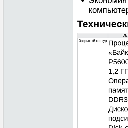
Экономия 
компьютер
Техническ
DE
Закрытый контур
Проце
«Байк
P5600
1,2 ГГ
Опер
памят
DDR3
Диско
подси
Disk-