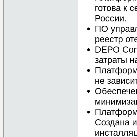
готова к 
России.
ПО управл
реестр от
DEPO Comp
затраты н
Платформа
не зависи
Обеспечен
минимиза
Платформа
Создана и
инсталляц