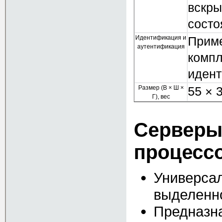
вскры
состо
Идентификация и
Приме
аутентификация
компл
иден
Размер (В × Ш ×
55 × 3
Г), вес
Серверы
процесс
Универса
выделенн
Предназн