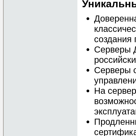
Уникальн
Доверенн
классичес
создания
Серверы Д
российски
Серверы с
управлен
На сервер
возможнос
эксплуата
Продленны
сертифика