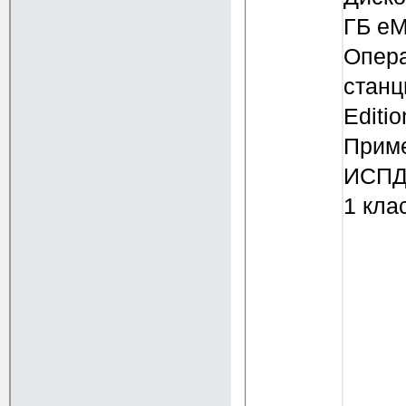
ГБ e
Опера
станц
Editi
Приме
ИСПДн
1 кла