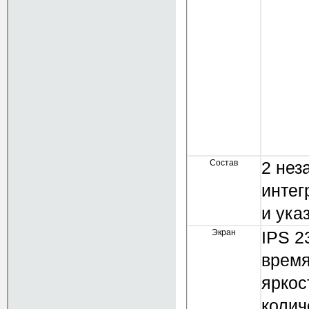
Состав
2 нез
интег
и ука
Экран
IPS 2
время
яркос
колич