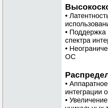
Высокоск
• Латентност
использован
• Поддержка 
спектра инт
• Неогранич
ОС
Распреде
• Аппаратное
интеграции 
• Увеличение