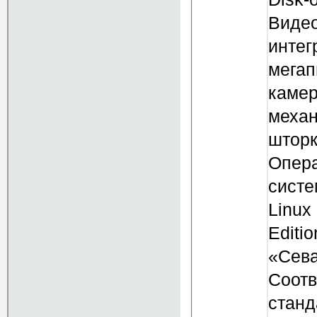
Виде
интег
мегап
камер
механ
штор
Опер
систе
Linux
Editio
«Сев
Соотв
станд