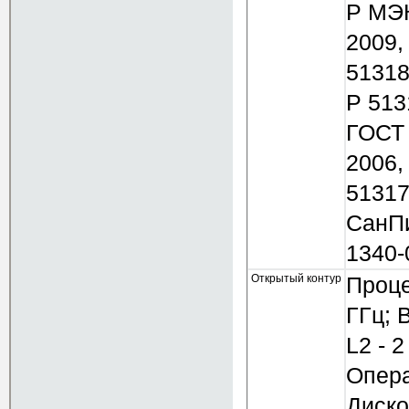
Р МЭК
2009,
51318
Р 513
ГОСТ 
2006,
51317
СанПи
1340-
Открытый контур
Проце
ГГц; 
L2 - 
Опера
Диско