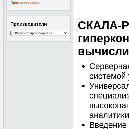
Промышленность
СКАЛА-Р
Производители
гиперко
вычисли
Серверная
системой
Универса
специали
высоконаг
аналитик
Введение 