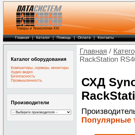
Товары и Технологии ХХI
Главная
|
Каталог
|
Помощь
|
Оплата
|
Контакты
Главная
/
Катег
RackStation RS
Каталог оборудования
Компьютеры, серверы, мониторы
Аудио-видео
Безопасность
СХД Syn
Промышленность
RackStat
Производители
Производител
Популярные т