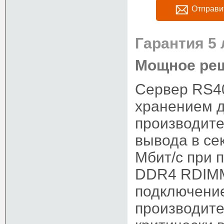
Отправи
Гарантия 5 
Мощное реш
Сервер RS40
хранением д
производите
вывода в се
Мбит/с при 
DDR4 RDIMM
подключени
производите