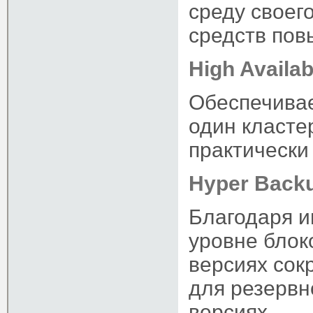
среду своег
средств пов
High Availabi
Обеспечива
один класте
практически
Hyper Back
Благодаря и
уровне блок
версиях со
для резервн
версиях.