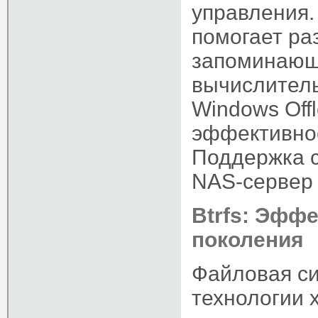
управления.
помогает ра
запоминающе
вычислител
Windows Off
эффективнос
Поддержка с
NAS-сервер 
Btrfs: Эфф
поколения
Файловая си
технологии 