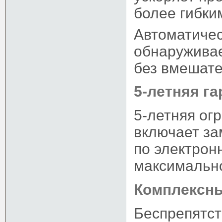
более гибки
Автоматиче
обнаружива
без вмешате
5-летняя га
5-летняя ог
включает за
по электрон
максимально
Комплексны
Беспрепятст