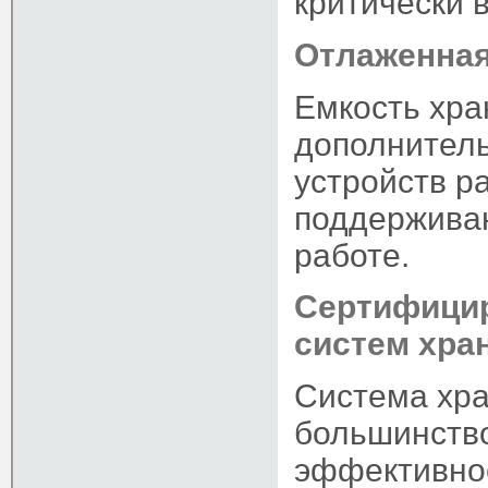
критически 
Отлаженная
Емкость хра
дополнител
устройств р
поддерживаю
работе.
Сертифицир
систем хра
Система хра
большинств
эффективно