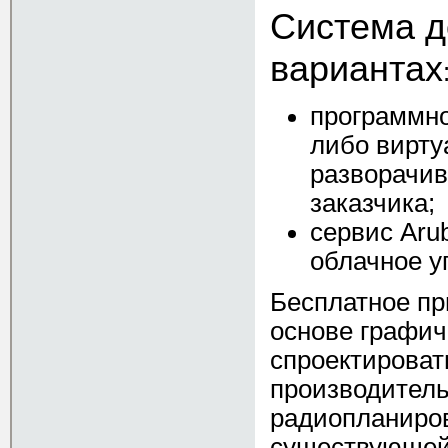
Система д
вариантах
программно
либо вирту
разворачив
заказчика;
сервис Aru
облачное у
Бесплатное п
основе графич
спроектироват
производитель
радиопланиров
существующей 