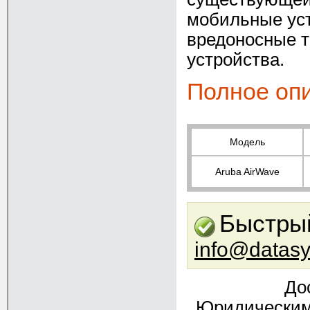
мобильные уст
вредоносные т
устройства.
Полное опи
Модель
Aruba AirWave
Быстрый
info@datasy
До
Юридическим 