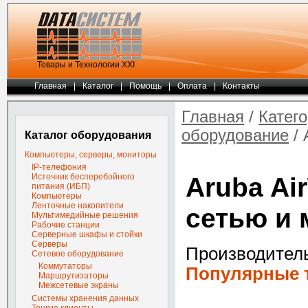
Товары и Технологии ХХI
Главная
|
Каталог
|
Помощь
|
Оплата
|
Контакты
Главная
/
Катег
оборудование
/ 
Каталог оборудования
Компьютеры, серверы, мониторы
IP-телефония
Источник бесперебойного
Aruba Ai
питания (ИБП)
Компьютеры
Ленточные накопители
сетью и 
Мультимедийные решения
Рабочие станции
Серверные шкафы и стойки
Серверы
Производител
Сетевое оборудование
Коммутаторы
Популярные т
Маршрутизаторы
Межсетевые экраны
Системы хранения данных