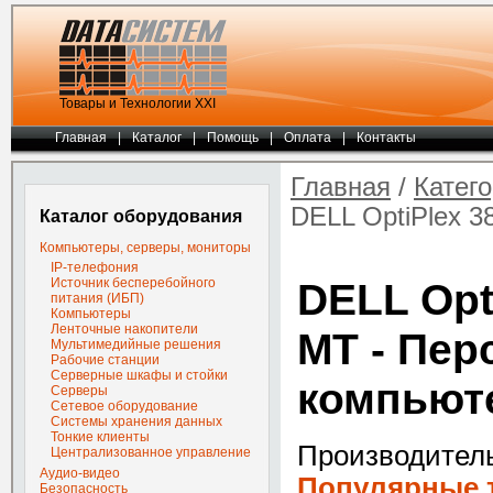
Товары и Технологии ХХI
Главная
|
Каталог
|
Помощь
|
Оплата
|
Контакты
Главная
/
Катег
DELL OptiPlex 
Каталог оборудования
Компьютеры, серверы, мониторы
IP-телефония
Источник бесперебойного
DELL Opti
питания (ИБП)
Компьютеры
Ленточные накопители
MT - Пе
Мультимедийные решения
Рабочие станции
Серверные шкафы и стойки
компьют
Серверы
Сетевое оборудование
Системы хранения данных
Тонкие клиенты
Производител
Централизованное управление
Аудио-видео
Популярные т
Безопасность