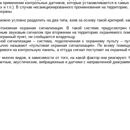
а применении контрольных датчиков, которые устанавливаются в самых 
ах и т.п.). В случае несанкционированного проникновения на территорию
охраны.
ожно условно разделить на два типа, взяв за основу такой критерий, ка
тономная охранная сигнализация. В такой системе предусмотрен 
ым звуковым сигналом при вторжении на территорию охраняемого поме
охранный пункт, ни сообщается владельцу.
ной сигнализации – система, подключенная к охранному пульту – пул
ычно называют «пультовая охранная сигнализация». По всему помещ
ревоги на контрольную панель, а оттуда сигнал поступает на охранный п
многих видов, в зависимости от того, на какой фактор они реагируют.
ктные, акустические, вибрационные и датчики с направленной диаграмм