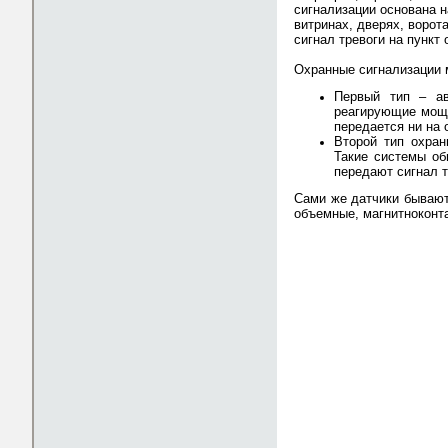
сигнализации основана н
витринах, дверях, ворот
сигнал тревоги на пункт 
Охранные сигнализации м
Первый тип – ав
реагирующие мощн
передается ни на 
Второй тип охран
Такие системы об
передают сигнал т
Сами же датчики бывают 
объемные, магнитноконта