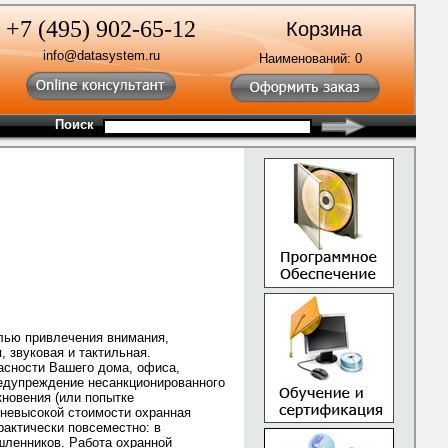
+7 (495) 902-65-12
Корзина
info@datasystem.ru
Наименований:
0
Поиск
елью привлечения внимания,
 звуковая и тактильная.
пасности Вашего дома, офиса,
редупреждение несанкционированного
новения (или попытке
 невысокой стоимости охранная
рактически повсеместно: в
шленников. Работа охранной