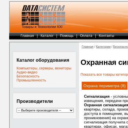
Товары и Технологии ХХI
Главная
|
Каталог
|
Помощь
|
Оплата
|
Контакты
Главная
/
Категории
/
Безопасн
Каталог оборудования
Охранная си
Компьютеры, серверы, мониторы
Аудио-видео
Показать все товары категор
Безопасность
Промышленность
Охрана периметра (8)
Сигнализация
- условны
извещения, передачи при
Производители
Охранная сигнализаци
квартиры, склада, произ
доступа в помещение, в
проникновения) на охра
сигнализация получила с
квартирах, офисах, мага